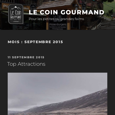
Aller
au
LE COIN GOURMAND
contenu
Pour les petites ou grandes faims
principal
MOIS :
SEPTEMBRE 2015
PUBLIÉ
11 SEPTEMBRE 2015
LE
Top Attractions