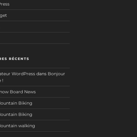
Press
dget
t
ES RÉCENTS
teur WordPress
dans
Bonjour
 !
now Board News
ountain Biking
ountain Biking
ountain walking