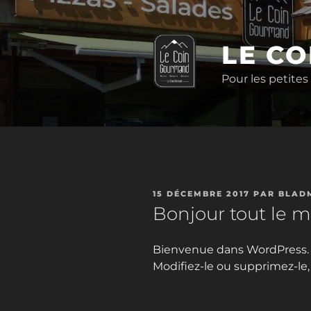
Aller
au
contenu
LE C
principal
Pour les petites
PUBLIÉ
15 DÉCEMBRE 2017
PAR
BLAD
LE
Bonjour tout le 
Bienvenue dans WordPress. Ce
Modifiez-le ou supprimez-le,