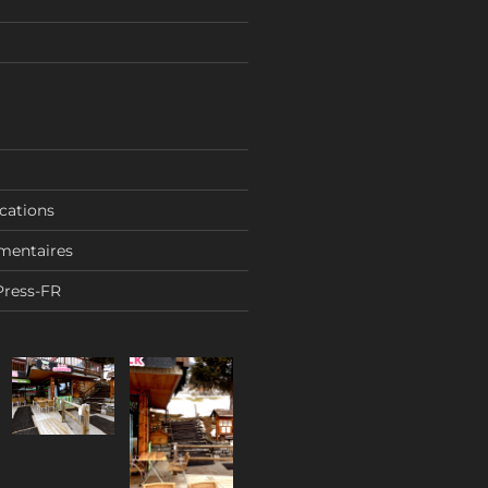
ications
mentaires
Press-FR