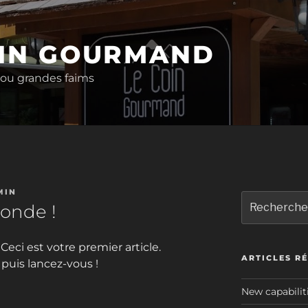
OIN GOURMAND
 ou grandes faims
MIN
Recherche
monde !
pour
:
ci est votre premier article.
ARTICLES R
 puis lancez-vous !
New capabilit