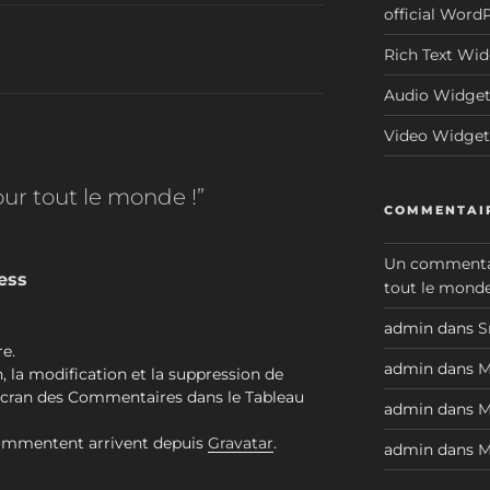
official Word
Rich Text Wi
Audio Widge
Video Widget
ur tout le monde !”
COMMENTAIR
Un commenta
ess
tout le monde
N
admin
dans
S
e.
admin
dans
M
 la modification et la suppression de
l’écran des Commentaires dans le Tableau
admin
dans
M
commentent arrivent depuis
Gravatar
.
admin
dans
M