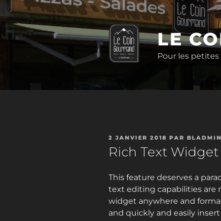
Aller
au
contenu
LE C
principal
Pour les petites
PUBLIÉ
2 JANVIER 2018
PAR
BLADMI
LE
Rich Text Widget
This feature deserves a para
text editing capabilities are
widget anywhere and format 
and quickly and easily inser