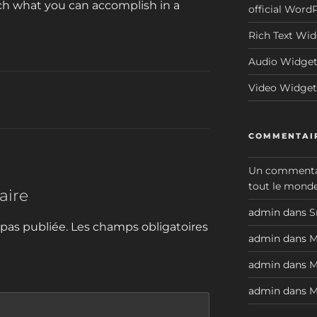
ch what you can accomplish in a
official Word
Rich Text Wi
Audio Widge
Video Widget
COMMENTAIR
Un commenta
tout le monde
aire
admin
dans
S
 pas publiée.
Les champs obligatoires
admin
dans
M
admin
dans
M
admin
dans
M