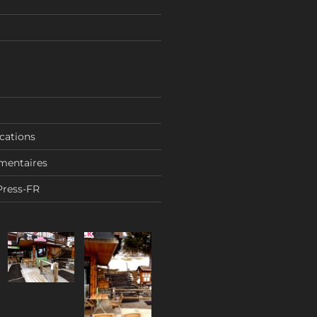
ications
mentaires
Press-FR