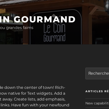
OIN GOURMAND
 ou grandes faims
N
Recherche
pour
:
de down the center of town! Rich-
ARTICLES R
 now native for Text widgets. Add a
away. Create lists, add emphasis,
New capabilit
t links. Have fun with your newfound