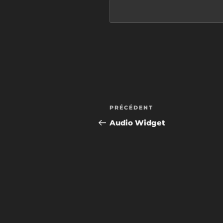
Navigation
Article
PRÉCÉDENT
de
précédent
Audio Widget
l’article