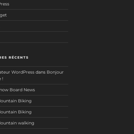
Press
dget
t
ES RÉCENTS
teur WordPress
dans
Bonjour
 !
now Board News
ountain Biking
ountain Biking
ountain walking