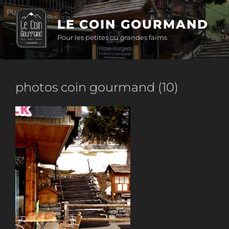
Aller
au
LE COIN GOURMAND
contenu
Pour les petites ou grandes faims
principal
photos coin gourmand (10)