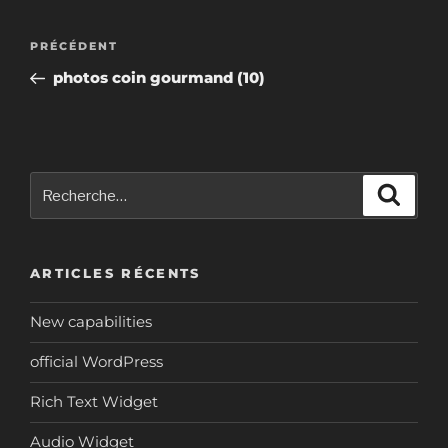
Navigation
Article
PRÉCÉDENT
de
précédent
photos coin gourmand (10)
l’article
Recherche
Reche
pour
:
ARTICLES RÉCENTS
New capabilities
official WordPress
Rich Text Widget
Audio Widget