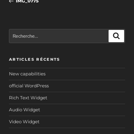
IMG_0775
l’article
Recherche
Reche
pour
:
ARTICLES RÉCENTS
New capabilities
official WordPress
Rich Text Widget
Audio Widget
Video Widget