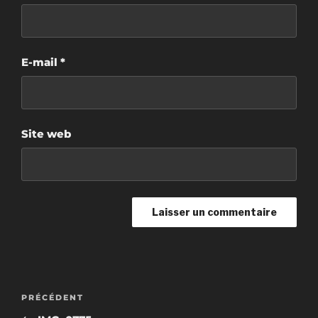
E-mail
*
Site web
Navigation
Article
PRÉCÉDENT
de
précédent