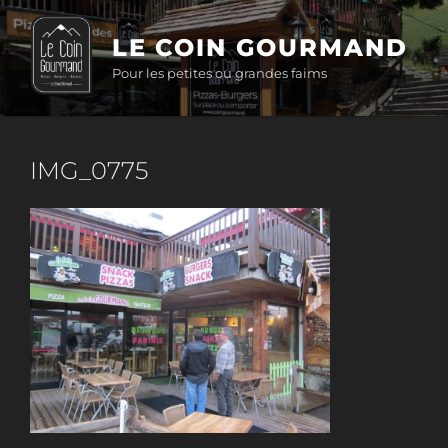
Aller
au
LE COIN GOURMAND
contenu
Pour les petites ou grandes faims
principal
IMG_0775