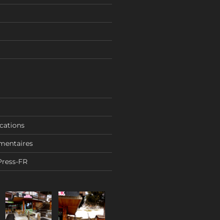
ications
mentaires
Press-FR