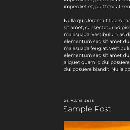
imperdiet et, porttitor at se
Nulla quis lorem ut libero m
sit amet, consectetur adipisc
malesuada. Vestibulum ac d
elementum sed sit amet dui. 
malesuada feugiat. Vestibu
elementum sed sit amet dui. 
aliquet quam id dui posuere 
dui posuere blandit. Nulla p
PUBLIÉ
26 MARS 2015
LE
Sample Post