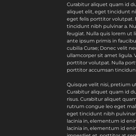
Curabitur aliquet quam id du
aliquet elit, eget tincidunt n
eget felis porttitor volutpat.
tincidunt nibh pulvinar a. N
feugiat. Nulla quis lorem ut
ante ipsum primis in faucibus
cubilia Curae; Donec velit ne
ullamcorper sit amet ligula. 
porttitor volutpat. Nulla por
porttitor accumsan tincidun
Quisque velit nisi, pretium u
Curabitur aliquet quam id du
risus. Curabitur aliquet qua
rutrum congue leo eget males
eget tincidunt nibh pulvinar 
lacinia in, elementum id enim
lacinia in, elementum id eni
imperdiet et, porttitor at se