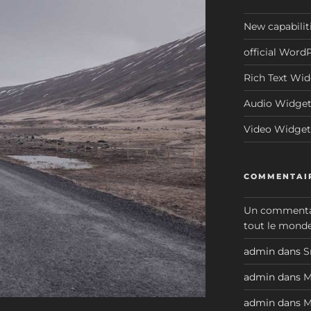
New capabilit
official Word
Rich Text Wi
Audio Widge
Video Widget
COMMENTAIR
Un commenta
tout le monde
admin
dans
S
admin
dans
M
admin
dans
M