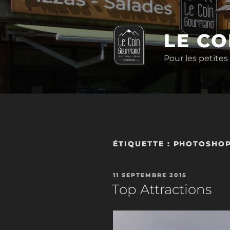
Aller
au
contenu
LE C
principal
Pour les petites
ÉTIQUETTE :
PHOTOSHO
PUBLIÉ
11 SEPTEMBRE 2015
LE
Top Attractions