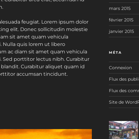
m.
mars 2015
février 2015
alesuada feugiat. Lorem ipsum dolor
ing elit. Donec sollicitudin molestie
janvier 2015
iam sit amet quam vehicula
Nulla quis lorem ut libero
lum ac diam sit amet quam vehicula
MÉTA
Sed porttitor lectus nibh. Curabitur
blandit. Curabitur aliquet quam id
Connexion
orttitor accumsan tincidunt.
Flux des publ
Flux des com
Site de Word