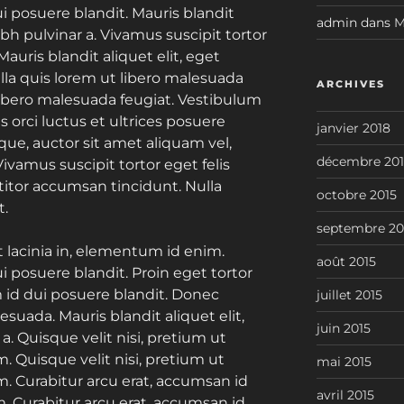
i posuere blandit. Mauris blandit
admin
dans
M
ibh pulvinar a. Vivamus suscipit tortor
 Mauris blandit aliquet elit, eget
ulla quis lorem ut libero malesuada
ARCHIVES
 libero malesuada feugiat. Vestibulum
 orci luctus et ultrices posuere
janvier 2018
que, auctor sit amet aliquam vel,
décembre 201
Vivamus suscipit tortor eget felis
ttitor accumsan tincidunt. Nulla
octobre 2015
t.
septembre 20
t lacinia in, elementum id enim.
août 2015
i posuere blandit. Proin eget tortor
m id dui posuere blandit. Donec
juillet 2015
uada. Mauris blandit aliquet elit,
juin 2015
a. Quisque velit nisi, pretium ut
. Quisque velit nisi, pretium ut
mai 2015
m. Curabitur arcu erat, accumsan id
avril 2015
m. Curabitur arcu erat, accumsan id