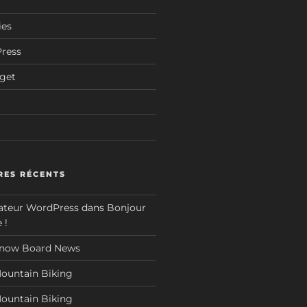
ies
Press
dget
t
ES RÉCENTS
teur WordPress
dans
Bonjour
 !
now Board News
ountain Biking
ountain Biking