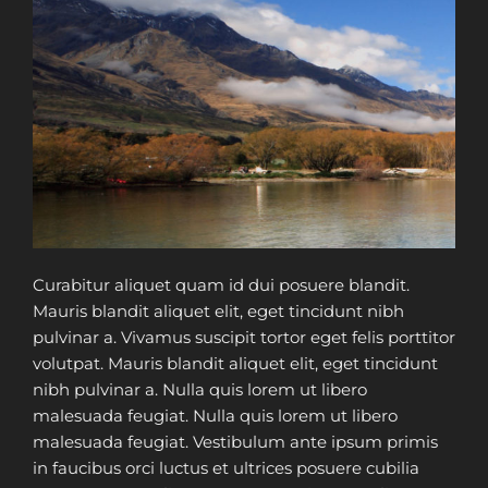
Curabitur aliquet quam id dui posuere blandit.
Mauris blandit aliquet elit, eget tincidunt nibh
pulvinar a. Vivamus suscipit tortor eget felis porttitor
volutpat. Mauris blandit aliquet elit, eget tincidunt
nibh pulvinar a. Nulla quis lorem ut libero
malesuada feugiat. Nulla quis lorem ut libero
malesuada feugiat. Vestibulum ante ipsum primis
in faucibus orci luctus et ultrices posuere cubilia