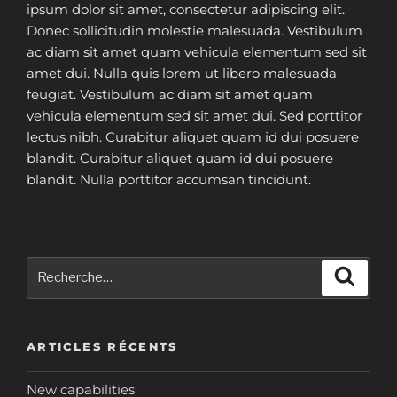
ipsum dolor sit amet, consectetur adipiscing elit.
Donec sollicitudin molestie malesuada. Vestibulum
ac diam sit amet quam vehicula elementum sed sit
amet dui. Nulla quis lorem ut libero malesuada
feugiat. Vestibulum ac diam sit amet quam
vehicula elementum sed sit amet dui. Sed porttitor
lectus nibh. Curabitur aliquet quam id dui posuere
blandit. Curabitur aliquet quam id dui posuere
blandit. Nulla porttitor accumsan tincidunt.
Recherche
Reche
pour
:
ARTICLES RÉCENTS
New capabilities