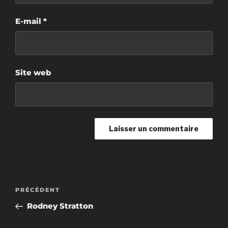
E-mail
*
Site web
Navigation
Article
PRÉCÉDENT
de
précédent
Rodney Stratton
l’article