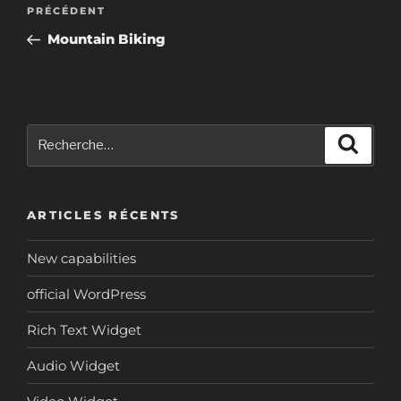
Navigation
Article
PRÉCÉDENT
de
précédent
Mountain Biking
l’article
Recherche
Reche
pour
:
ARTICLES RÉCENTS
New capabilities
official WordPress
Rich Text Widget
Audio Widget