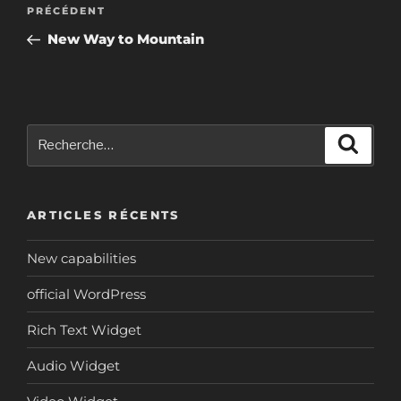
Navigation
Article
PRÉCÉDENT
de
précédent
New Way to Mountain
l’article
Recherche
Reche
pour
:
ARTICLES RÉCENTS
New capabilities
official WordPress
Rich Text Widget
Audio Widget